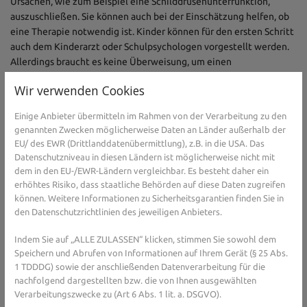
Ursachen, wie zum Beispiel eine Schilddrüsenunterfunktion,
auszuschließen. Sie können auch bei der Einschätzung helfen, ob
eine Therapie notwendig ist. Kinder können für den ersten Schritt
auch dem Kinderarzt oder Schulpsychologen vorgestellt werden.
Allerdings braucht es keine Überweisung, um einen
Psychotherapeuten aufzusuchen. Es kann auch direkt ein Termin
Wir verwenden Cookies
in einer Praxis, Beratungsstelle oder Krankenhaus-Ambulanz
ausgemacht werden.
Einige Anbieter übermitteln im Rahmen von der Verarbeitung zu den
Offene Fragen klären: das
genannten Zwecken möglicherweise Daten an Länder außerhalb der
EU/ des EWR (Drittlanddatenübermittlung), z.B. in die USA. Das
Erstgespräch
Datenschutzniveau in diesen Ländern ist möglicherweise nicht mit
dem in den EU-/EWR-Ländern vergleichbar. Es besteht daher ein
Die Suche nach einem Therapieplatz beginnt mit einem
erhöhtes Risiko, dass staatliche Behörden auf diese Daten zugreifen
Erstgespräch, der psychotherapeutischen Sprechstunde. Diese
können. Weitere Informationen zu Sicherheitsgarantien finden Sie in
müssen alle Praxen anbieten, auch wenn dort momentan keine
den Datenschutzrichtlinien des jeweiligen Anbieters.
Therapieplätze frei sind oder Sie lieber in eine andere Praxis
gehen möchten. Im Erstgespräch klärt der Psychotherapeut, ob
Indem Sie auf „ALLE ZULASSEN“ klicken, stimmen Sie sowohl dem
Speichern und Abrufen von Informationen auf Ihrem Gerät (§ 25 Abs.
eine psychische Erkrankung vorliegt und welches Hilfsangebot das
1 TDDDG) sowie der anschließenden Datenverarbeitung für die
passende ist.
nachfolgend dargestellten bzw. die von Ihnen ausgewählten
Die Suche nach einem passenden
Verarbeitungszwecke zu (Art 6 Abs. 1 lit. a. DSGVO).