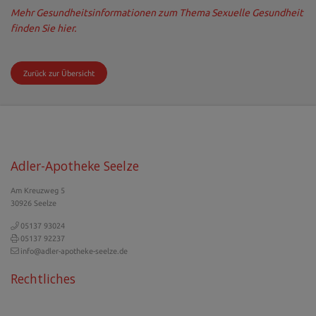
Mehr Gesundheitsinformationen zum Thema Sexuelle Gesundheit
finden Sie hier.
Zurück zur Übersicht
Adler-Apotheke Seelze
Am Kreuzweg 5
30926 Seelze
05137 93024
05137 92237
info@adler-apotheke-seelze.de
Rechtliches