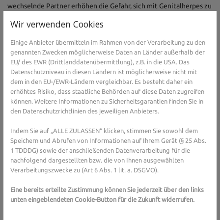
wechselnde Partner erhöhen die Gefahr, sich mit Genitalherpes zu
infizieren. Besonders wenn der Ausbruch des Herpes gerade akut
Wir verwenden Cookies
Beschwerden hervorruft, ist die Gefahr der Übertragung
besonders hoch. Tückisch ist jedoch, dass eine Ansteckung mit
Einige Anbieter übermitteln im Rahmen von der Verarbeitung zu den
Genitalherpes oft überhaupt keine Symptome mit sich bringt.
genannten Zwecken möglicherweise Daten an Länder außerhalb der
Ansteckend ist derjenige, der befallen ist, trotzdem. Symptome
EU/ des EWR (Drittlanddatenübermittlung), z.B. in die USA. Das
wie die typischen Bläschen, aber auch Fieber, Kopfschmerzen und
Datenschutzniveau in diesen Ländern ist möglicherweise nicht mit
geschwollene Lymphknoten treten meist bei der Erstansteckung
dem in den EU-/EWR-Ländern vergleichbar. Es besteht daher ein
erhöhtes Risiko, dass staatliche Behörden auf diese Daten zugreifen
auf. Wie auch bei Lippenherpes verbleibt das Virus auch nach dem
können. Weitere Informationen zu Sicherheitsgarantien finden Sie in
Abklingen der Symptome im Körper und nistet sich in den
den Datenschutzrichtlinien des jeweiligen Anbieters.
sogenannten Ganglien, den Nervenknoten in der unteren
Wirbelsäule, ein. Solange die Viren in diesem Ruhezustand sind, ist
Indem Sie auf „ALLE ZULASSEN“ klicken, stimmen Sie sowohl dem
eine Weitergabe nicht möglich.
Speichern und Abrufen von Informationen auf Ihrem Gerät (§ 25 Abs.
1 TDDDG) sowie der anschließenden Datenverarbeitung für die
Virus wird reaktiviert
nachfolgend dargestellten bzw. die von Ihnen ausgewählten
Verarbeitungszwecke zu (Art 6 Abs. 1 lit. a. DSGVO).
Die nächsten Verläufe sind dann meist milder. Sie kündigen sich
durch ein Kribbeln im Intimbereich, Schmerzen im Po, an den
Eine bereits erteilte Zustimmung können Sie jederzeit über den links
Beinen oder an der Hüfte an. Diese Reaktivierung des Virus wird
unten eingeblendeten Cookie-Button für die Zukunft widerrufen.
durch ein geschwächtes Immunsystem, Stress oder eine Erkältung
geschehen. Dann gelangen die Viren durch die Nervenstränge in