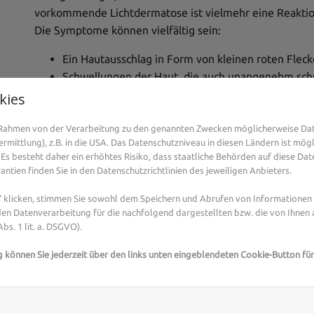
vorkommende Lichtdermatose ist vielmehr eine Reaktio
Die Symptome können vielfältig sein:
Ein Hautausschlag in Form von kleinen roten Flec
Schwellungen der Haut, die auch unangenehm sc
Bläschen auf der Haut, die mit Flüssigkeit gefüllt s
kies
Die Haut ist gerötet und fühlt sich heiß an
Ein starker Juckreiz ist das häufigste Symptom ei
m Rahmen von der Verarbeitung zu den genannten Zwecken möglicherweise Da
mittlung), z.B. in die USA. Das Datenschutzniveau in diesen Ländern ist mögl
Es besteht daher ein erhöhtes Risiko, dass staatliche Behörden auf diese Dat
Sie haben Fragen zu Sonnenallergie oder Allergie 
ntien finden Sie in den Datenschutzrichtlinien des jeweiligen Anbieters.
Experten und -Expertinnen aus Ihrer Region berate
klicken, stimmen Sie sowohl dem Speichern und Abrufen von Informationen a
Expertensuche.
en Datenverarbeitung für die nachfolgend dargestellten bzw. die von Ihnen
bs. 1 lit. a. DSGVO).
Haut durch Sonnencreme und 
g können Sie jederzeit über den links unten eingeblendeten Cookie-Button für
Meist tritt die Sonnenallergie im Frühling auf, wenn die
Sonnenstrahlen gewöhnt ist. Besonders Menschen mit se