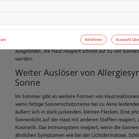
Haut im Normalfall mit einer stärkeren Produktion von 
die Haut braun werden lässt und die Haut so auch vor de
Funktion bei Menschen mit Sonnenallergie beeinträchti
der direkten Sonne zurückziehen. Außerdem ist es wich
ausreichend hohem Lichtschutzfaktor einzucremen und d
Ablehnen
Auswahl üb
sum
Dies gilt für Babys und Kleinkinder übrigens immer: ihr
ausgebildet, die Haut reagiert schnell auf zu viel Sonn
werden.
Weiter Auslöser von Allergies
Sonne
Im Sommer gibt es weitere Formen von Hautreaktionen.
wenn fettige Sonnenschutzcreme bei zu Akne leidender 
äußert sich in stark juckenden, kleinen Flecken. Eine p
Sonnenlicht auf der Haut mit anderen Stoffen reagiert
Kosmetik. Das Immunsystem reagiert, wenn die Sonnenst
ähnlichen Symptomen wie bei der Lichtdermatose. Sch