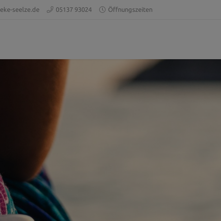
eke-seelze.de
05137 93024
Öffnungszeiten