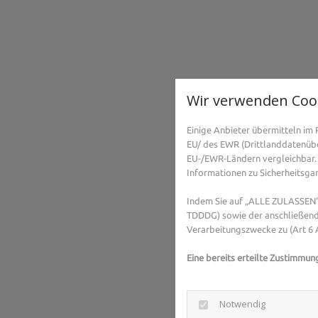
Wir verwenden Coo
Einige Anbieter übermitteln i
EU/ des EWR (Drittlanddatenüber
EU-/EWR-Ländern vergleichbar. 
Informationen zu Sicherheitsgara
Indem Sie auf „ALLE ZULASSEN“ 
TDDDG) sowie der anschließend
Verarbeitungszwecke zu (Art 6 A
Eine bereits erteilte Zustimmun
Notwendig