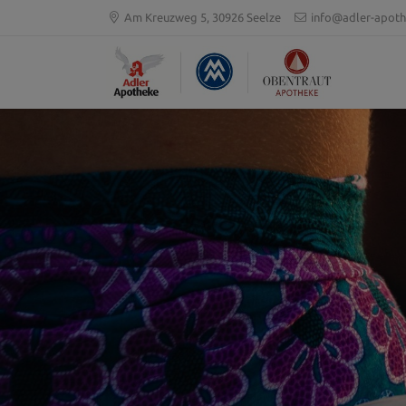
Am Kreuzweg 5, 30926 Seelze
info@adler-apoth