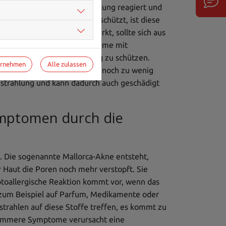
Melanin auf die Sonnenstrahlung reagiert und
n UV-A- und UV-B-Strahlen schützt, ist diese
gt. Wer die Symptome bemerkt, sollte sich aus
tig, sich mit einer Sonnencreme mit
ie Haut mit langer Kleidung zu schützen.
ernehmen
Alle zulassen
e Schutzfunktion der Haut ist noch zu wenig
enstrahlung und kann dadurch auch geschädigt
ymptomen durch die
 Die sogenannte Mallorca-Akne entsteht,
Haut die Poren noch mehr verstopft. Sie
hotoallergische Reaktion kommt vor, wenn das
, zum Beispiel auf Parfum, Medikamente oder
rahlen auf diese Stoffe treffen, es kommt zu
limmere Symptome verursacht eine