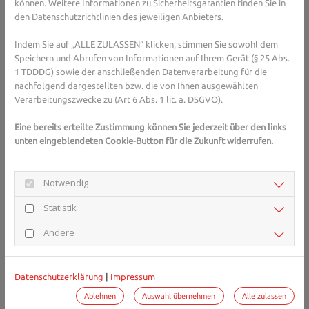
können. Weitere Informationen zu Sicherheitsgarantien finden Sie in
der Akneausbrüche verringert werden. Das rote Licht hingegen
den Datenschutzrichtlinien des jeweiligen Anbieters.
wird verwendet, um die Haut zu beruhigen und Entzündungen zu
reduzieren. Es soll außerdem die Heilung fördern, indem es die
Indem Sie auf „ALLE ZULASSEN“ klicken, stimmen Sie sowohl dem
Speichern und Abrufen von Informationen auf Ihrem Gerät (§ 25 Abs.
Zellerneuerung und die Durchblutung der Haut fördert. So soll das
1 TDDDG) sowie der anschließenden Datenverarbeitung für die
Erscheinungsbild von Akne verbessert werden und die Haut
nachfolgend dargestellten bzw. die von Ihnen ausgewählten
gesünder aussehen.
Verarbeitungszwecke zu (Art 6 Abs. 1 lit. a. DSGVO).
Bringt Lichttherapie wirklich etwas?
Eine bereits erteilte Zustimmung können Sie jederzeit über den links
unten eingeblendeten Cookie-Button für die Zukunft widerrufen.
Nun zur entscheidenden Frage: Bringt die Lichttherapie etwas? Es
gibt Hinweise, dass die Lichttherapie gerade bei leichter bis
mittelschwerer Akne durchaus helfen kann. Außerdem handelt es
Notwendig
sich um einen nicht-invasiven Eingriff, bei dem - bei korrekter
Behandlung - keine Nebenwirkungen zu befürchten sind.
Statistik
Allerdings ist die Studienlage recht dünn und liefert keine
Andere
einheitlichen Ergebnisse. Somit ist wissenschaftlich noch nicht
belegt, inwiefern die Behandlung wirkt. Auch schwere Akne ist
damit nicht zu behandeln.
Datenschutzerklärung
|
Impressum
Bei der Lichttherapie handelt es sich außerdem um eine IGeL
Ablehnen
Auswahl übernehmen
Alle zulassen
(individuelle Gesundheitsleistung), das heißt, die Krankenkassen