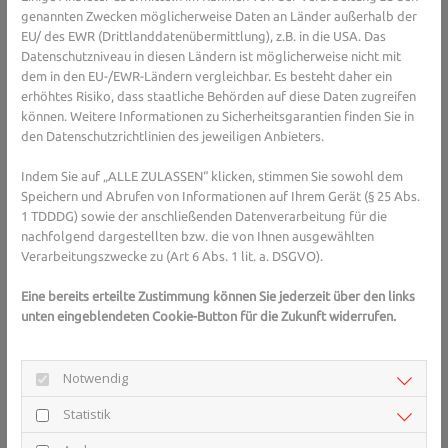
auch Schlafhormon genannt, wird bei Dunkelheit in der
genannten Zwecken möglicherweise Daten an Länder außerhalb der
EU/ des EWR (Drittlanddatenübermittlung), z.B. in die USA. Das
Zirbeldrüse im Gehirn gebildet und sorgt dafür, dass wir müde
Datenschutzniveau in diesen Ländern ist möglicherweise nicht mit
werden. Außerdem wandelt der Körper das Glückshormon
dem in den EU-/EWR-Ländern vergleichbar. Es besteht daher ein
Serotonin in Melatonin um - und die Stimmung wird schlechter.
erhöhtes Risiko, dass staatliche Behörden auf diese Daten zugreifen
Der Körper versucht dann, den Serotoninmangel auszugleichen.
können. Weitere Informationen zu Sicherheitsgarantien finden Sie in
Und das gelingt mithilfe von Zucker: Die Symptome der
den Datenschutzrichtlinien des jeweiligen Anbieters.
Winterdepression können sich verringern, wenn wir viel Süßes
essen, denn Zucker und sogar einige Inhaltsstoffe von Schokolade
Indem Sie auf „ALLE ZULASSEN“ klicken, stimmen Sie sowohl dem
helfen, mehr Serotonin zu produzieren. Daher kann der
Speichern und Abrufen von Informationen auf Ihrem Gerät (§ 25 Abs.
Heißhunger im Winter kommen.
1 TDDDG) sowie der anschließenden Datenverarbeitung für die
nachfolgend dargestellten bzw. die von Ihnen ausgewählten
Verarbeitungszwecke zu (Art 6 Abs. 1 lit. a. DSGVO).
Sie haben Fragen zum Thema Winterdepression 
Eine bereits erteilte Zustimmung können Sie jederzeit über den links
oder Depressionen im Allgemeinen? Gesundheits-
unten eingeblendeten Cookie-Button für die Zukunft widerrufen.
Experten und -Expertinnen aus Ihrer Region 
beraten Sie gerne. 
Hier gelangen Sie zur 
Notwendig
Expertensuche.
Statistik