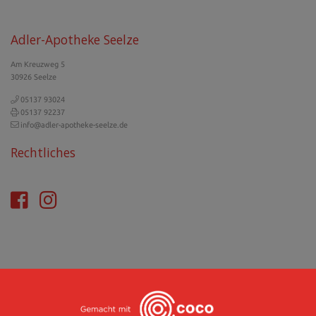
Adler-Apotheke Seelze
Am Kreuzweg 5
30926 Seelze
05137 93024
05137 92237
info@adler-apotheke-seelze.de
Rechtliches