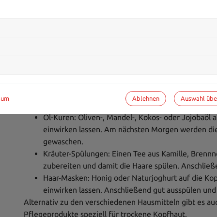
Viele Kuren, die im Handel erhältlich sind, eignen sich z
die Pflege der Kopfhaut. Hier kann man selbst tätig we
herstellen. Wer seine strapazierte Kopfhaut pflegen mö
Mandelöl, Tonerde und Meersalz. Für das Ausmischen der
Shampoo ideal. Zudem sollte man nur lauwarmes Wasse
saure Rinse den Conditioner ersetzen. Eine saure Rinse
eine leichtere Kämmbarkeit der Haare. Folgende Hausmi
helfen:
Ablehnen
Auswahl üb
sum
Öl-Kuren: Oliven-, Mandel-, Kokos- oder Jojobaöl 
einwirken lassen. Am nächsten Morgen werden d
gewaschen.
Kräuter-Spülungen: Einen Tee aus Kamille, Brennn
zubereiten und damit die Haare spülen. Anschlie
Haar-Masken: Honig oder Naturjoghurt auf die Ko
einwirken lassen. Anschließend gut ausspülen un
Alternativ zu den verschiedenen Hausmitteln gibt es au
Pflegeprodukte speziell für trockene Kopfhaut.