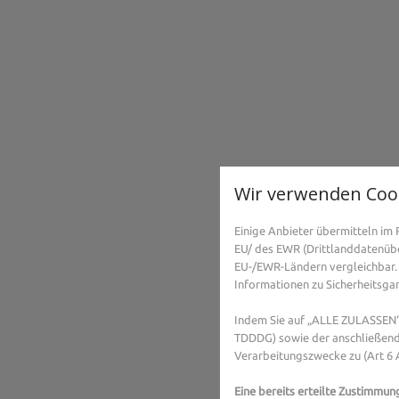
Wir verwenden Coo
Einige Anbieter übermitteln i
EU/ des EWR (Drittlanddatenüber
EU-/EWR-Ländern vergleichbar. 
Informationen zu Sicherheitsgara
Indem Sie auf „ALLE ZULASSEN“ 
TDDDG) sowie der anschließend
Verarbeitungszwecke zu (Art 6 A
Eine bereits erteilte Zustimmun