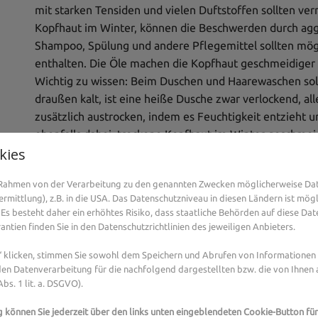
mit starken Tensiden und vielen Duftstoffen sollten v
Kopfhaut im Winter, können die Beschwerden durch agg
Shampoo, Spülung und andere Pflegemittel sollten mög
enthalten. Die Öle machen die Kopfhaut geschmeidiger 
Wichtig zu wissen: Beim Duschen und Haarewaschen sollt
draußen kalt, ist eine heiße Dusche zwar verlockend, a
zusätzlich austrocken, indem es Feuchtigkeit entzieht u
ebenfalls dabei, trockene Kopfhaut im Winter geschmeid
kies
- Man sollte nicht nur auf heißes Wasser beim Dus
Besser ist es, die Haare sanft im Handtuch zu troc
m Rahmen von der Verarbeitung zu den genannten Zwecken möglicherweise Da
Für die Pflege nur milde Produkte verwenden.
mittlung), z.B. in die USA. Das Datenschutzniveau in diesen Ländern ist mögl
Es besteht daher ein erhöhtes Risiko, dass staatliche Behörden auf diese Dat
Regelmäßiges Lüften hilft dabei, die trockene Hei
ntien finden Sie in den Datenschutzrichtlinien des jeweiligen Anbieters.
Wann immer auf eine Kopfbedeckung verzichtet wer
Kopfhaut lassen.
klicken, stimmen Sie sowohl dem Speichern und Abrufen von Informationen a
Frische Luft, ein Spaziergang bei Tageslicht und
en Datenverarbeitung für die nachfolgend dargestellten bzw. die von Ihnen
bs. 1 lit. a. DSGVO).
und Gemüse tragen zu einer gesunden Kopfhaut b
Auch Hausmittel können helfen
g können Sie jederzeit über den links unten eingeblendeten Cookie-Button für