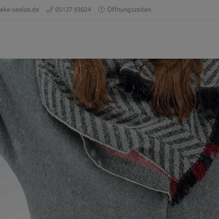
eke-seelze.de
05137 93024
Öffnungszeiten