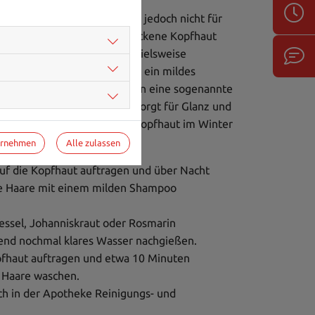
war für die Pflege der Haare, jedoch nicht für
rden und eine Kur für die trockene Kopfhaut
chte, verwendet dafür beispielsweise
 selbst angerührten Kur ist ein mildes
r verwenden. Zusätzlich kann eine sogenannte
 aus Apfelessig und Wasser sorgt für Glanz und
ttel können bei trockener Kopfhaut im Winter
ernehmen
Alle zulassen
auf die Kopfhaut auftragen und über Nacht
ie Haare mit einem milden Shampoo
essel, Johanniskraut oder Rosmarin
ßend nochmal klares Wasser nachgießen.
pfhaut auftragen und etwa 10 Minuten
d Haare waschen.
ch in der Apotheke Reinigungs- und