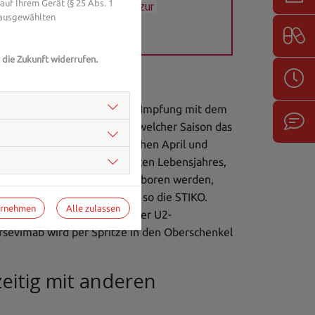
uf Ihrem Gerät (§ 25 Abs. 1
Sie gerne. 
Hier gelangen Sie zur 
 ausgewählten
 die Zukunft widerrufen.
lt die STIKO seit 2024 eine Impfung mit dem
ieben wird. Je nachdem, in welcher Saison das
en. Kommen die Kinder zwischen April und
 möglichst im Herbst des ersten Lebensjahres,
 zwischen Oktober und März geboren werden,
ld nach der Geburt erhalten, so die STIKO.
ernehmen
Alle zulassen
geboren wurden, bereits bei der U2-
sevimab wird per Spritze in den Oberschenkel
eitig mit anderen