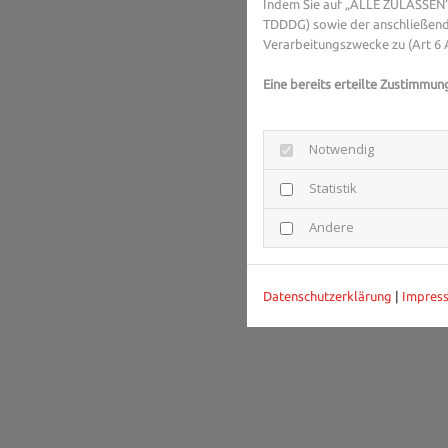
Indem Sie auf „ALLE ZULASSEN“ 
TDDDG) sowie der anschließend
Verarbeitungszwecke zu (Art 6 A
Eine bereits erteilte Zustimmun
Notwendig
Statistik
Andere
Datenschutzerklärung
|
Impres