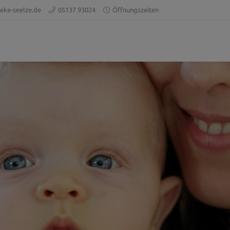
eke-seelze.de
05137 93024
Öffnungszeiten