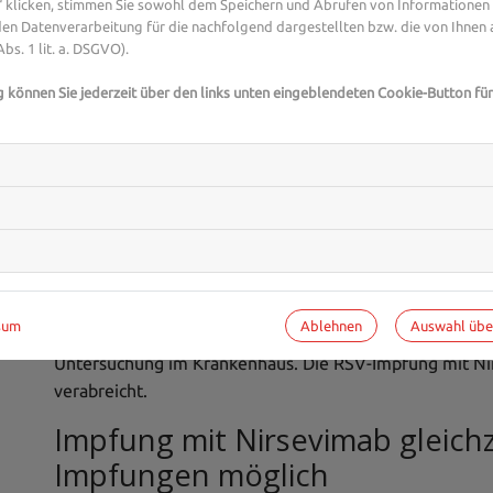
klicken, stimmen Sie sowohl dem Speichern und Abrufen von Informationen a
Experten und -Expertinnen aus Ihrer Region beraten 
en Datenverarbeitung für die nachfolgend dargestellten bzw. die von Ihnen
Expertensuche.
bs. 1 lit. a. DSGVO).
g können Sie jederzeit über den links unten eingeblendeten Cookie-Button für
Impfzeitpunkt je nach Saison
Um die schlimmen Erkrankungen zu verhindern, empfieh
Stoff Nirsevimab, der unter dem Namen Beyfortus vertr
Kind geboren wird, sollte Nirsevimab verabreicht werd
September zur Welt, sollten sie die Impfung laut STIKO
also vor Beginn der RSV-Saison, erhalten. Kinder, die
also in der RSV-Saison, sollten die Impfung möglichst ba
Ablehnen
Auswahl üb
sum
Ideal ist die Impfung für Kinder, die in der RSV-Saison 
Untersuchung im Krankenhaus. Die RSV-Impfung mit Nir
verabreicht.
Impfung mit Nirsevimab gleichz
Impfungen möglich