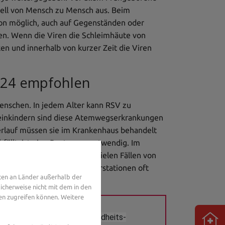
hnell von Mensch zu Mensch aus. Beim
ion möglich, auch auf Gegenständen oder
den. Wenn die Viren die Schleimhäute von
n und innerhalb von kurzer Zeit die Viren
2024 empfohlen
enschen. In jedem Alter kann RSV zu
einkindern sind diese Atemwegserkrankungen
erlauf müssen sie im Krankenhaus behandelt
fällt, ist eine Beatmung notwendig. Im
 es in der Saison zu sehr vielen Fällen von
 die Säuglings- und Kinderstationen oft
ten an Länder außerhalb der
icherweise nicht mit dem in den
en zugreifen können. Weitere
heit im Allgemeinen? Gesundheits-