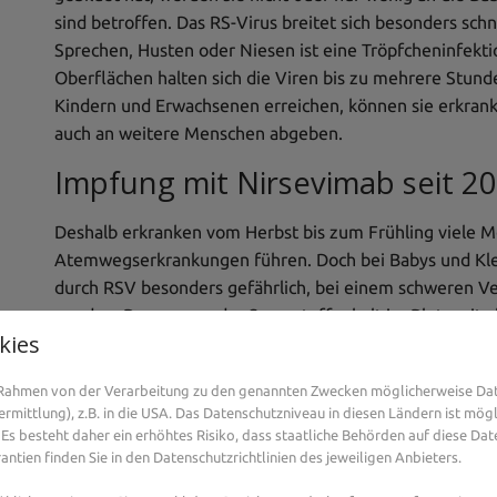
sind betroffen. Das RS-Virus breitet sich besonders sc
Sprechen, Husten oder Niesen ist eine Tröpfcheninfekt
Oberflächen halten sich die Viren bis zu mehrere Stun
Kindern und Erwachsenen erreichen, können sie erkranke
auch an weitere Menschen abgeben.
Impfung mit Nirsevimab seit 
Deshalb erkranken vom Herbst bis zum Frühling viele M
Atemwegserkrankungen führen. Doch bei Babys und Kl
durch RSV besonders gefährlich, bei einem schweren V
werden. Denn wenn der Sauerstoffgehalt im Blut weit ab
kies
schlimmsten Fall kann es zum Tod des Kindes kommen. Da
schweren Atemwegserkrankungen durch RSV kommt, sind
m Rahmen von der Verarbeitung zu den genannten Zwecken möglicherweise Da
überlastet.
mittlung), z.B. in die USA. Das Datenschutzniveau in diesen Ländern ist mögl
Es besteht daher ein erhöhtes Risiko, dass staatliche Behörden auf diese Dat
ntien finden Sie in den Datenschutzrichtlinien des jeweiligen Anbieters.
Sie haben Fragen zum Thema RSV oder Kindergesund