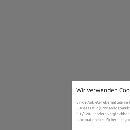
Wir verwenden Coo
Einige Anbieter übermitteln i
EU/ des EWR (Drittlanddatenüber
EU-/EWR-Ländern vergleichbar. 
Informationen zu Sicherheitsgara