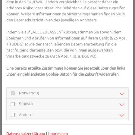
dem in den EU-/EWR-Ländern vergleichbar. Es besteht daher ein
Es gibt neben Medikamenten auch verschiedene natürliche
erhöhtes Risiko, dass staatliche Behörden auf diese Daten zugreifen
Maßnahmen und Mittel, um den Blutdruck zu senken.
können. Weitere Informationen zu Sicherheitsgarantien finden Sie in
Verwenden Sie weniger Salz.
den Datenschutzrichtlinien des jeweiligen Anbieters.
Speisesalz bindet Wasser im Körper, das Blutvolumen und der
Indem Sie auf „ALLE ZULASSEN“ klicken, stimmen Sie sowohl dem
Druck auf die Gefäße steigt. Diesen Effekt können Sie vermeiden,
Speichern und Abrufen von Informationen auf Ihrem Gerät (§ 25 Abs.
1 TDDDG) sowie der anschließenden Datenverarbeitung für die
indem Sie generell weniger Salz zu sich nehmen.
nachfolgend dargestellten bzw. die von Ihnen ausgewählten
Ernähren Sie sich ausgewogen und gesund.
Verarbeitungszwecke zu (Art 6 Abs. 1 lit. a. DSGVO).
Eine fettarme, abwechslungsreiche Ernährung mit viel Obst,
Eine bereits erteilte Zustimmung können Sie jederzeit über den links
Gemüse, Vollkornprodukten, Olivenöl, Fisch und Geflügel ist
unten eingeblendeten Cookie-Button für die Zukunft widerrufen.
empfehlenswert. Walnüsse wirken aufgrund ihrer vielen
ungesättigten Fettsäuren und Vitamine regulierend.
Notwendig
Achten Sie auf Ihr Gewicht.
Statistik
Übergewicht kann eine Ursache für Hypertonie sein. Mit jedem
Andere
Kilo weniger sinkt der Blutdruck.
Bewegen Sie sich.
Datenschutzerklärung
|
Impressum