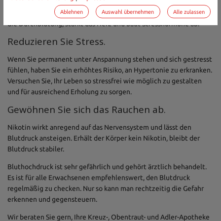
Wer sich mäßig, aber regelmäßig bewegt, schafft gute
Ablehnen
Auswahl übernehmen
Alle zulassen
Voraussetzungen für gesunde Blutdruckwerte. Bewegung fördert
die Durchblutung, stärkt das Herz und baut Stresshormone ab.
Reduzieren Sie Stress.
Wenn Sie permanent unter Anspannung stehen und sich gestresst
fühlen, haben Sie ein erhöhtes Risiko, an Hypertonie zu erkranken.
Versuchen Sie, Ihr Leben so stressfrei wie möglich zu gestalten
und für ausreichend Erholung zu sorgen.
Gewöhnen Sie sich das Rauchen ab.
Nikotin wirkt anregend auf das Nervensystem und lässt den
Blutdruck ansteigen. Erhält der Körper kein Nikotin, bleibt der
Blutdruck stabiler.
Bluthochdruck ist sehr gefährlich und gehört ärztlich behandelt.
Es ist für alle Erwachsenen empfehlenswert, den Blutdruck
regelmäßig zu checken. Nur so kann man rechtzeitig die Gefahr
erkennen und gegensteuern.
Wir beraten Sie gern, Ihre Kreuz-, Obentraut- und Adler-Apotheke