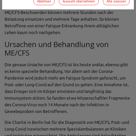
Ablehnen
Auswahl übernehmen
Alle zulassen
Muskelschmerzen oder immunologischen Symptomen. Diese
ME/CFS-Beschwerden können mehrere Stunden nach der
Belastung einsetzen und mehrere Tage anhalten. So können
Betroffene von einer Fatigue-Erkrankung ihrem alltäglichen
Leben kaum noch nachgehen.
Ursachen und Behandlung von
ME/CFS
Die genaue Ursache von ME/CFS ist bis heute unklar, ebenso gibt
es keine spezielle Behandlung. Vor allem seit der Corona-
Pandemie wird jedoch mehr am Fatigue-Syndrom geforscht, um
Post- oder Long-Covid auf den Grund zu gehen. Eine Annahme ist,
dass Erreger sich im Körper einnisten und langfristig das
Immunsystem stören. So fanden etwa Wissenschaftler Fragmente
des Corona-Virus noch 14 Monate nach der Infektion in
Gewebeproben von Betroffenen.
Die Charité in Berlin hat für die Diagnostik von ME/CFS, Post- und
Long-Covid inzwischen mehrere Spezialambulanzen an Kliniken
und Instituten eingerichtet. Die Ambulanzen sind Anlaufstellen