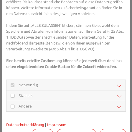
erhöhtes Risiko, dass staatliche Behörden auf diese Daten zugreifen
können. Weitere Informationen zu Sicherheitsgarantien finden Sie in
den Datenschutzrichtlinien des jeweiligen Anbieters.
Sie haben Fragen zum Thema ME/CFS oder 
Immunsystem/Infektionen im Allgemeinen? 
Indem Sie auf „ALLE ZULASSEN“ klicken, stimmen Sie sowohl dem
Gesundheits-Experten und -Expertinnen aus Ihrer 
Speichern und Abrufen von Informationen auf Ihrem Gerät (§ 25 Abs.
Region beraten Sie gerne. 
Hier gelangen Sie zur 
1 TDDDG) sowie der anschließenden Datenverarbeitung für die
nachfolgend dargestellten bzw. die von Ihnen ausgewählten
Expertensuche.
Verarbeitungszwecke zu (Art 6 Abs. 1 lit. a. DSGVO).
Eine bereits erteilte Zustimmung können Sie jederzeit über den links
Symptome von ME/CFS, Post- und
unten eingeblendeten Cookie-Button für die Zukunft widerrufen.
Long-Covid
Notwendig
Die Symptome bei allen Betroffenen, ob mit oder ohne Post
Covid, deuteten auf ME/CFS hin. Die Beschwerden des
Statistik
Chronischen Fatigue Syndroms hielten dabei mindestens 3
Monate nach einer Infektion über einen Zeitraum von 2 Monaten
Andere
an. Menschen mit ME/CFS leiden unter einer
Belastungsintoleranz, die schon durch leichte körperliche und
geistige Aktivitäten verstärkt wird. Es kommt dann zu einer
Datenschutzerklärung
|
Impressum
körperlichen Schwäche, kognitiven Einschränkungen, Kopf- oder