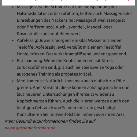
und kühlend.
Massagen: Ist der Schmerz auf eine Verspannung der
Halsmuskulatur zurückzuführen, helfen auch Massagen oder
Einreibungen des Nackens mit Massageöl, Melissengeist
oder Pfefferminzöl. Auch Lavendel-, Mandel- oder
Rosmarinöl sind empfehlenswert.
Apfelessig: Jeweils morgens ein Glas Wasser mit einem
Teelöffel Apfelessig, evtl. versüßt mit einem Teelöffel
Honig, trinken. Das wirkt krampflösend und entspannend.
Entspannung: Wenn die Kopfschmerzen auf Stress
zurückzuführen sind, gilt auch beispielsweise Yoga oder
autogenes Training als probates Mittel.
Medikamente: Natürlich kann man auch einfach zur Pille
greifen. Aber Vorsicht, diese können abhängig machen und
laut neueren Untersuchungen ihrerseits wieder zu
Kopfschmerzen führen. Auch die Nieren werden durch den
häufigen Gebrauch von Schmerzmitteln geschädigt.
Konsultieren Sie im Zweifelsfalle lieber zuvor ihren Arzt.
Mehr Gesundheitsinformationen finden Sie auf
www.gesundinformiert.de
.