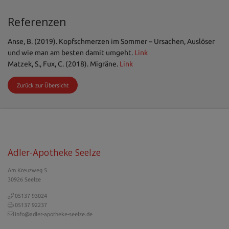
Referenzen
Anse, B. (2019). Kopfschmerzen im Sommer – Ursachen, Auslöser
und wie man am besten damit umgeht.
Link
Matzek, S., Fux, C. (2018). Migräne.
Link
Zurück zur Übersicht
Adler-Apotheke Seelze
Am Kreuzweg 5
30926 Seelze
05137 93024
05137 92237
info@adler-apotheke-seelze.de