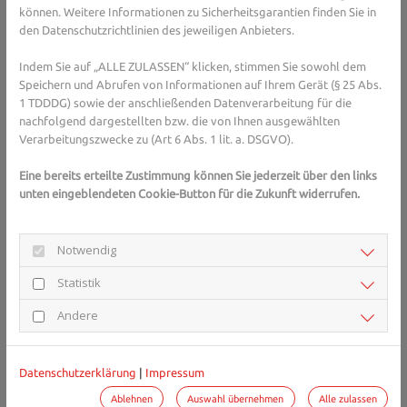
Linderung verspricht
können. Weitere Informationen zu Sicherheitsgarantien finden Sie in
den Datenschutzrichtlinien des jeweiligen Anbieters.
Kopfschmerzen sind kein neuzeitliches Leiden, wenngleich
stressbedingte Kopfschmerzen heute häufiger auftreten als
Indem Sie auf „ALLE ZULASSEN“ klicken, stimmen Sie sowohl dem
früher. Auch handelt es sich dabei seltener um eine schlimmere
Speichern und Abrufen von Informationen auf Ihrem Gerät (§ 25 Abs.
Erkrankung, denn Tumorerkrankungen äußern sich allgemein nicht
1 TDDDG) sowie der anschließenden Datenverarbeitung für die
durch Kopfschmerzen. Wer jedoch gerade unter heftigen
nachfolgend dargestellten bzw. die von Ihnen ausgewählten
Kopfschmerzen leidet, den tröstet das meist alles wenig, vielmehr
Verarbeitungszwecke zu (Art 6 Abs. 1 lit. a. DSGVO).
möchte man diesen Qualen schnell ein Ende bereiten. Im Laufe
der Jahrhunderte konnten viele praktikable und wirksame
Eine bereits erteilte Zustimmung können Sie jederzeit über den links
Rezepturen zusammengetragen werden, die den Organismus
unten eingeblendeten Cookie-Button für die Zukunft widerrufen.
zudem wenig belasten. Welches Mittel jeweils das Richtige ist,
muss jeder austesten.
Notwendig
Kaltwasseranwendungen: Dabei taucht man die Arme
Statistik
abwechselnd und so weit wie möglich jeweils für 30
Sekunden in kaltes Wasser ein. Dies vermindert die
Andere
Durchblutung und wirkt sich positiv auf
Spannungskopfschmerzen aus.
Wickel: Ein mit „Retterspitz Äußerlich“ getränktes
Datenschutzerklärung
|
Impressum
Leinentuch auf die Stirn legen, das wirkt schmerzstillend
Ablehnen
Auswahl übernehmen
Alle zulassen