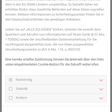
sich, auch bei kaltem oder schlechtem Wetter öfter nach draußen
dem in den EU-/EWR-Ländern vergleichbar. Es besteht daher ein
erhöhtes Risiko, dass staatliche Behörden auf diese Daten zugreifen
zu gehen. Denn nicht nur das Sonnenlicht hilft, das Immunsystem
können. Weitere Informationen zu Sicherheitsgarantien finden Sie in
zu stärken, sondern auch die frische Luft unterstützt die
den Datenschutzrichtlinien des jeweiligen Anbieters.
Schleimhäute dabei, ihre Arbeit zu verrichten und sich gegen die
Viren zu wehren.
Indem Sie auf „ALLE ZULASSEN“ klicken, stimmen Sie sowohl dem
Speichern und Abrufen von Informationen auf Ihrem Gerät (§ 25 Abs.
1 TDDDG) sowie der anschließenden Datenverarbeitung für die
Sie haben Fragen zur Stärkung des 
nachfolgend dargestellten bzw. die von Ihnen ausgewählten
Immunsystems oder zu 
Verarbeitungszwecke zu (Art 6 Abs. 1 lit. a. DSGVO).
Immunsystem/Infektionen im Allgemeinen? 
Eine bereits erteilte Zustimmung können Sie jederzeit über den links
Gesundheits-Experten und -Expertinnen aus Ihrer 
unten eingeblendeten Cookie-Button für die Zukunft widerrufen.
Region beraten Sie gerne. 
Hier gelangen Sie zur 
Expertensuche.
Notwendig
Statistik
Genügend trinken und moderat
Andere
trainieren
Wer viel trinkt - am besten Wasser oder Tee - kann auch dazu