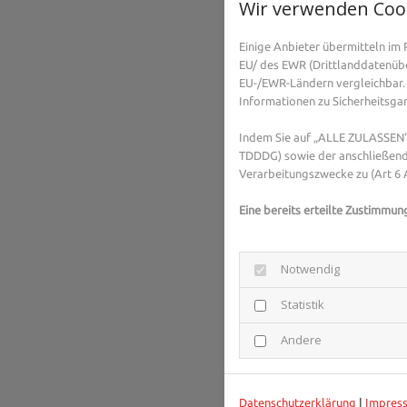
Wir verwenden Coo
Einige Anbieter übermitteln i
EU/ des EWR (Drittlanddatenüber
EU-/EWR-Ländern vergleichbar. 
Informationen zu Sicherheitsgara
Indem Sie auf „ALLE ZULASSEN“ 
TDDDG) sowie der anschließend
Verarbeitungszwecke zu (Art 6 A
Eine bereits erteilte Zustimmun
Notwendig
Statistik
Andere
Datenschutzerklärung
|
Impres