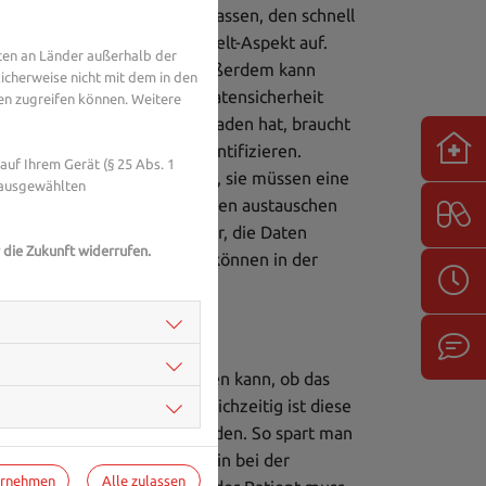
cht mehr auf den Zettel aufpassen, den schnell
. Und da fällt gleich der Umwelt-Aspekt auf.
ten an Länder außerhalb der
, bedeutet weniger Müll. Außerdem kann
icherweise nicht mit dem in den
der Apotheke abgeben. Die Datensicherheit
en zugreifen können. Weitere
ie App aufs Smartphone geladen hat, braucht
rankenkasse, um sich zu identifizieren.
uf Ihrem Gerät (§ 25 Abs. 1
e NFC-fähig sein, das heißt, sie müssen eine
 ausgewählten
aten auf kurzen Entfernungen austauschen
 mit einer digitalen Signatur, die Daten
 die Zukunft widerrufen.
struktur” gespeichert und können in der
tient bei der Apotheke abfragen kann, ob das
gar bei drei Apotheken gleichzeitig ist diese
ch über die App bestellt werden. So spart man
n auch das E-Rezept weiterhin bei der
ernehmen
Alle zulassen