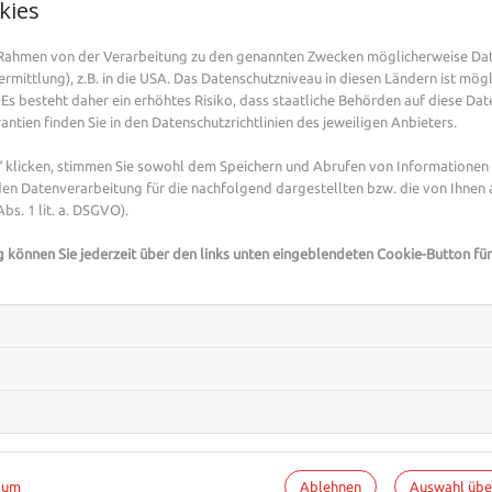
kies
Zunächst einmal fällt der erste Vorteil auf: Man muss ni
verlegt ist oder sogar versehentlich im Altpapier landet
m Rahmen von der Verarbeitung zu den genannten Zwecken möglicherweise Da
Denn jedes Rezept, das nicht ausgedruckt werden muss
mittlung), z.B. in die USA. Das Datenschutzniveau in diesen Ländern ist mögl
niemand anderes, der nicht befugt ist, das Rezept bei 
Es besteht daher ein erhöhtes Risiko, dass staatliche Behörden auf diese Dat
ntien finden Sie in den Datenschutzrichtlinien des jeweiligen Anbieters.
wird beim Thema E-Rezept großgeschrieben. Wer sich d
die elektrische Gesundheitskarte und eine PIN von der K
klicken, stimmen Sie sowohl dem Speichern und Abrufen von Informationen a
Deshalb sollten das Smartphone und die Gesundheitskart
en Datenverarbeitung für die nachfolgend dargestellten bzw. die von Ihnen
“Nahfeldkommunikation” durchführen können, um die D
bs. 1 lit. a. DSGVO).
zu können. Der Arzt versieht das Rezept beim Ausstellen
g können Sie jederzeit über den links unten eingeblendeten Cookie-Button für
werden auf dem Server der sogenannten “Telematikinfra
Apotheke sicher ausgelesen werden.
Unnötige Wege werden gespart
Ein weiterer Vorteil ist, dass die Patientin oder der Pa
entsprechende Medikament gerade dort verfügbar ist. So
Abfrage möglich, erst danach kann das Rezept verbindli
sich unnötige Wege und Wartezeiten. Und natürlich kan
Ablehnen
Auswahl üb
sum