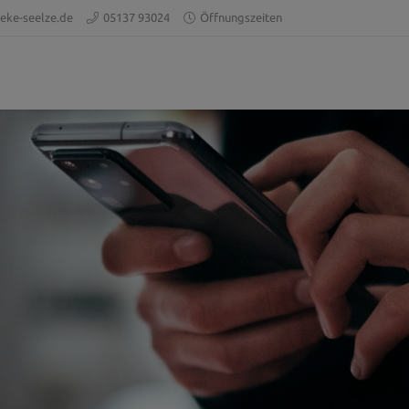
eke-seelze.de
05137 93024
Öffnungszeiten