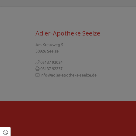
Adler-Apotheke Seelze
Am Kreuzweg 5
30926 Seelze
05137 93024
05137 92237
info@adler-apotheke-seelze.de
Cookie Einstellungen