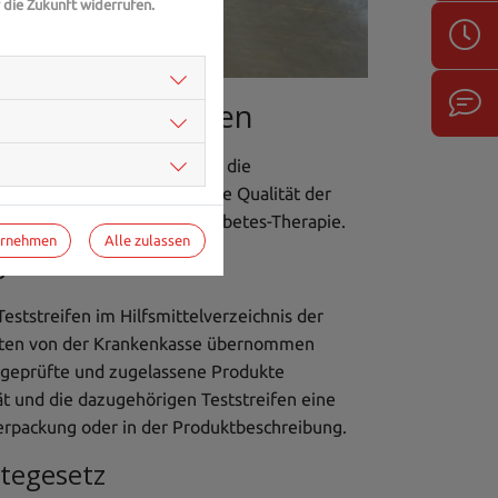
 die Zukunft widerrufen.
uf
Unsplash
llten Sie beachten
nicht nur auf den Preis oder die
assungen, Genauigkeit und die Qualität der
 sichere und zuverlässige Diabetes-Therapie.
ernehmen
Alle zulassen
s
ststreifen im Hilfsmittelverzeichnis der
Kosten von der Krankenkasse übernommen
r geprüfte und zugelassene Produkte
t und die dazugehörigen Teststreifen eine
Verpackung oder in der Produktbeschreibung.
tegesetz