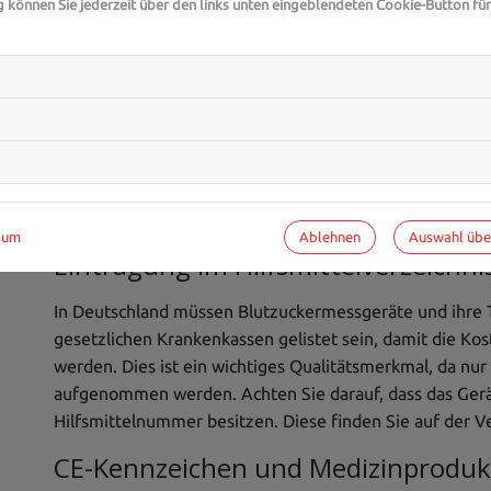
g können Sie jederzeit über den links unten eingeblendeten Cookie-Button für
Foto von
Sweet Life
a
Qualität und Sicherheit: Das so
Bei der Auswahl eines Blutzuckermessgeräts sollten Sie 
Bedienfreundlichkeit achten, sondern vor allem auf Zul
Teststreifen. Diese Faktoren sind entscheidend für eine
Ablehnen
Auswahl üb
sum
Eintragung im Hilfsmittelverzeichni
In Deutschland müssen Blutzuckermessgeräte und ihre Te
gesetzlichen Krankenkassen gelistet sein, damit die 
werden. Dies ist ein wichtiges Qualitätsmerkmal, da nu
aufgenommen werden. Achten Sie darauf, dass das Gerä
Hilfsmittelnummer besitzen. Diese finden Sie auf der 
CE-Kennzeichen und Medizinproduk