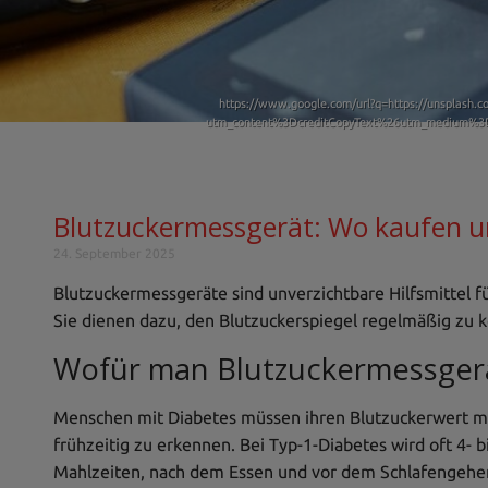
https://www.google.com/url?q=https://unsplash.com
utm_content%3DcreditCopyText%26utm_medium%3D
Blutzuckermessgerät: Wo kaufen un
24. September 2025
Blutzuckermessgeräte sind unverzichtbare Hilfsmittel f
Sie dienen dazu, den Blutzuckerspiegel regelmäßig zu ko
Wofür man Blutzuckermessger
Menschen mit Diabetes müssen ihren Blutzuckerwert 
frühzeitig zu erkennen. Bei Typ-1-Diabetes wird oft 4- 
Mahlzeiten, nach dem Essen und vor dem Schlafengehen.