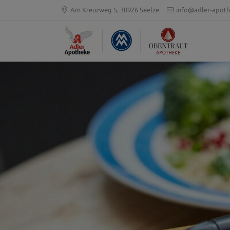
Am Kreuzweg 5, 30926 Seelze
info@adler-apoth