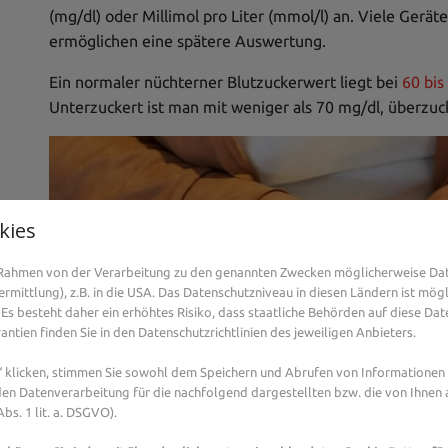
(mg/dl) oder Millimol pro Liter (mmol/l) an. Viele Gerä
ermöglichen eine spätere Auswertung.
Ein normaler nüchterner Blutzuckerwert liegt bei
60 bis
Unterzuckert ist man mit weniger als 70 mg/dl, überzu
kies
m Rahmen von der Verarbeitung zu den genannten Zwecken möglicherweise Da
mittlung), z.B. in die USA. Das Datenschutzniveau in diesen Ländern ist mögl
Es besteht daher ein erhöhtes Risiko, dass staatliche Behörden auf diese Dat
ntien finden Sie in den Datenschutzrichtlinien des jeweiligen Anbieters.
klicken, stimmen Sie sowohl dem Speichern und Abrufen von Informationen a
en Datenverarbeitung für die nachfolgend dargestellten bzw. die von Ihnen
bs. 1 lit. a. DSGVO).