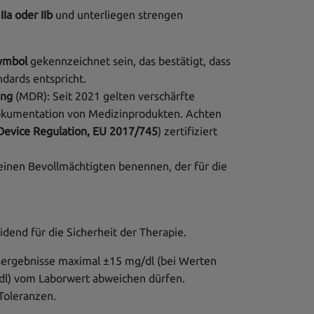
Ia oder IIb
und unterliegen strengen
ymbol
gekennzeichnet sein, das bestätigt, dass
ndards entspricht.
ung
(MDR): Seit 2021 gelten verschärfte
okumentation von Medizinprodukten. Achten
Device Regulation, EU 2017/745
) zertifiziert
 einen Bevollmächtigten benennen, der für die
dend für die Sicherheit der Therapie.
sergebnisse maximal ±15 mg/dl (bei Werten
dl) vom Laborwert abweichen dürfen.
Toleranzen.