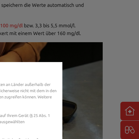
te speichern die Werte automatisch und
 100 mg/dl
bzw. 3,3 bis 5,5 mmol/l.
ckert mit einem Wert über 160 mg/dl.
ten an Länder außerhalb der
icherweise nicht mit dem in den
en zugreifen können. Weitere
uf Ihrem Gerät (§ 25 Abs. 1
 ausgewählten