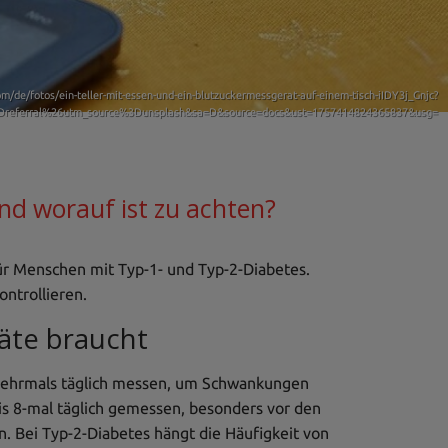
/de/fotos/ein-teller-mit-essen-und-ein-blutzuckermessgerat-auf-einem-tisch-iIDY3j_Gnjc?
referral%26utm_source%3Dunsplash&sa=D&source=docs&ust=1757414824365837&usg=
d worauf ist zu achten?
ür Menschen mit Typ-1- und Typ-2-Diabetes.
ntrollieren.
äte braucht
mehrmals täglich messen, um Schwankungen
bis 8-mal täglich gemessen, besonders vor den
 Bei Typ-2-Diabetes hängt die Häufigkeit von