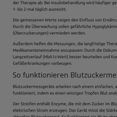
der Therapie ab: Bei Insulinbehandlung wird häufiger 
1- bis 2-mal täglich ausreicht.
Die gemessenen Werte zeigen den Einfluss von Ernähru
Durch die Überwachung sollen gefährliche Hypoglykäm
(Überzuckerungen) vermieden werden.
Außerdem helfen die Messungen, die langfristige Therap
Medikamenteneinnahme anzupassen: Durch die Dokumen
Langzeitverlauf (HbA1c-Wert) besser beurteilen und K
Gefäßerkrankungen vorbeugen.
So funktionieren Blutzuckerme
Blutzuckermessgeräte arbeiten nach einem einfachen, a
funktioniert, indem es einen winzigen Tropfen Blut analy
Der Streifen enthält Enzyme, die mit dem Zucker im Bl
elektrischen Strom erzeugen. Das Gerät misst die Stär
aktuellen Blutzuckerwert. So funktioniert ein Blutzucker