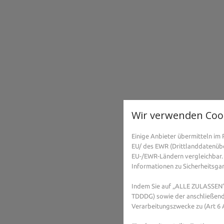
Wir verwenden Coo
Einige Anbieter übermitteln i
EU/ des EWR (Drittlanddatenüber
EU-/EWR-Ländern vergleichbar. 
Informationen zu Sicherheitsgara
Indem Sie auf „ALLE ZULASSEN“ 
TDDDG) sowie der anschließend
Verarbeitungszwecke zu (Art 6 A