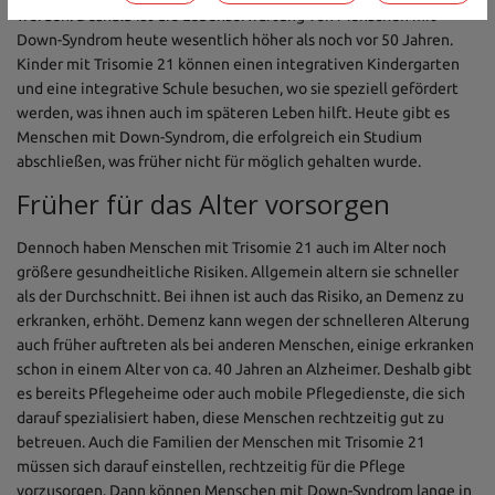
werden. Deshalb ist die Lebenserwartung von Menschen mit
Down-Syndrom heute wesentlich höher als noch vor 50 Jahren.
Kinder mit Trisomie 21 können einen integrativen Kindergarten
und eine integrative Schule besuchen, wo sie speziell gefördert
werden, was ihnen auch im späteren Leben hilft. Heute gibt es
Menschen mit Down-Syndrom, die erfolgreich ein Studium
abschließen, was früher nicht für möglich gehalten wurde.
Früher für das Alter vorsorgen
Dennoch haben Menschen mit Trisomie 21 auch im Alter noch
größere gesundheitliche Risiken. Allgemein altern sie schneller
als der Durchschnitt. Bei ihnen ist auch das Risiko, an Demenz zu
erkranken, erhöht. Demenz kann wegen der schnelleren Alterung
auch früher auftreten als bei anderen Menschen, einige erkranken
schon in einem Alter von ca. 40 Jahren an Alzheimer. Deshalb gibt
es bereits Pflegeheime oder auch mobile Pflegedienste, die sich
darauf spezialisiert haben, diese Menschen rechtzeitig gut zu
betreuen. Auch die Familien der Menschen mit Trisomie 21
müssen sich darauf einstellen, rechtzeitig für die Pflege
vorzusorgen. Dann können Menschen mit Down-Syndrom lange in