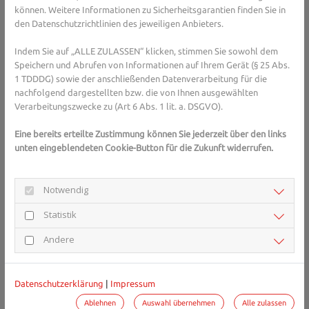
können. Weitere Informationen zu Sicherheitsgarantien finden Sie in
gerne. 
Hier gelangen Sie zur Expertensuche.
den Datenschutzrichtlinien des jeweiligen Anbieters.
Indem Sie auf „ALLE ZULASSEN“ klicken, stimmen Sie sowohl dem
Weitere gesundheitliche Probleme
Speichern und Abrufen von Informationen auf Ihrem Gerät (§ 25 Abs.
1 TDDDG) sowie der anschließenden Datenverarbeitung für die
nachfolgend dargestellten bzw. die von Ihnen ausgewählten
Zusätzlich kann das Immunsystem unterentwickelt sein, was die
Verarbeitungszwecke zu (Art 6 Abs. 1 lit. a. DSGVO).
Menschen mit Down-Syndrom anfälliger für Infektionen macht.
Hier sind vor allem die Atemwege betroffen. Vor allem Kinder
Eine bereits erteilte Zustimmung können Sie jederzeit über den links
leiden deshalb oft unter Mittelohrentzündung, Bronchitis und
unten eingeblendeten Cookie-Button für die Zukunft widerrufen.
Lungenentzündung. Außerdem können Menschen mit Down-
Syndrom häufiger als andere Menschen unter einer Schlafapnoe,
epileptischen Anfällen oder Autoimmunerkrankungen wie
Notwendig
Diabetes Typ 1, Zöliakie oder Schilddrüsenerkrankungen leiden.
Statistik
Auch das Leukämie-Risiko ist erhöht.
Lebenserwartung heute deutlich
Andere
höher
Datenschutzerklärung
|
Impressum
Doch anders als in früheren Jahren können zum Beispiel
Herzfehler oder Fehlbildungen am Darm heutzutage operiert
Ablehnen
Auswahl übernehmen
Alle zulassen